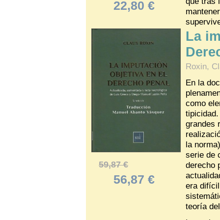
que tras 
22,80 €
mantener 
superviv
La im
Dere
Roxin, C
En la doc
plenament
como ele
tipicidad
grandes r
realizaci
la norma)
serie de 
59,87 €
derecho p
actualida
56,87 €
era difíc
sistemáti
teoría del