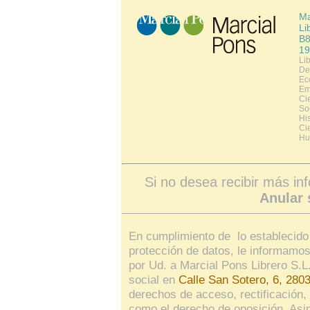
Ma
Li
B8
19
Li
De
Ec
Em
Ci
So
His
Ci
Hu
Si no desea recibir más in
Anular 
En cumplimiento de lo establecido 
protección de datos, le informamos
por Ud. a Marcial Pons Librero S.L
social en
Calle San Sotero, 6, 280
derechos de acceso, rectificación, 
como el derecho de oposición. As