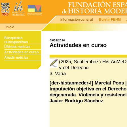
Información general
Boletín FEHM
Inicio
Búsquedas
09/08/2026
retrospectivas
Actividades en curso
Últimas noticias
Actividades en curso
Añadir noticias
(2025, Septiembre ) HistAnMeDer
y del Derecho
3. Varia
[der-histanmeder-l] Marcial Pons
imputación objetiva en el Derecho
degenerada. Violencia y resistenc
Javier Rodrigo Sánchez.