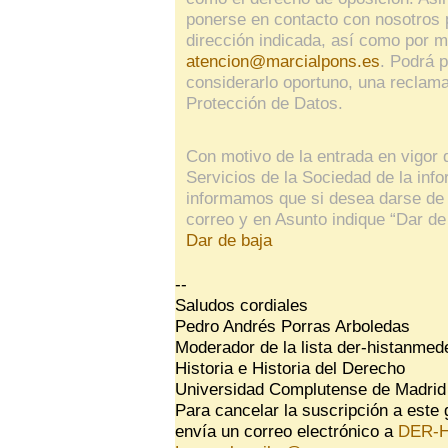
ponerse en contacto con nosotros p
dirección indicada, así como por me
atencion@marcialpons.es
. Podrá 
considerarlo oportuno, una reclam
Protección de Datos.
Con motivo de la entrada en vigor 
Servicios de la Sociedad de la inf
informamos que si desea darse de 
correo y en Asunto indique “Dar de
Dar de baja
--
Saludos cordiales
Pedro Andrés Porras Arboledas
Moderador de la lista der-histanmede
Historia e Historia del Derecho
Universidad Complutense de Madrid
Para cancelar la suscripción a este 
envía un correo electrónico a
DER-