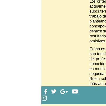
Los crite
actualmen
subcriter
trabajo d
plantean
concepci
demostrad
resultad
omisivos
Como es s
han tenid
del profe
conocido
en muchos
segunda 
Roxin so
más actu