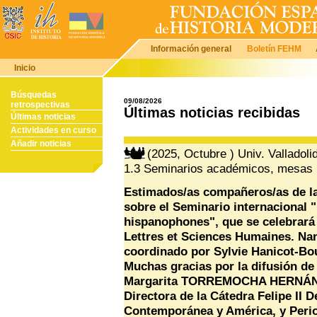
Información general
Boletín FEHM
Inicio
Búsquedas
09/08/2026
retrospectivas
Últimas noticias recibidas
Últimas noticias
Actividades en curso
Añadir noticias
(2025, Octubre ) Univ. Valladolid
1.3 Seminarios académicos, mesas 
Estimados/as compañeros/as de l
sobre el Seminario internacional "
hispanophones", que se celebrará 
Lettres et Sciences Humaines. Nanc
coordinado por Sylvie Hanicot-Bo
Muchas gracias por la difusión de 
Margarita TORREMOCHA HERNÁNDE
Directora de la Cátedra Felipe II
Contemporánea y América, y Period