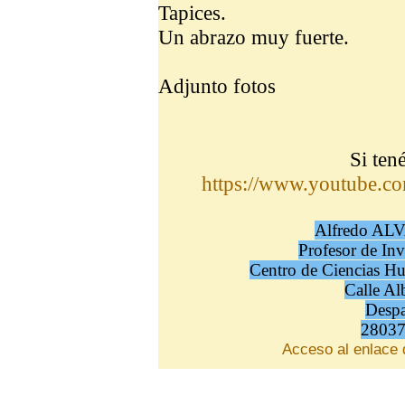
Tapices.
Un abrazo muy fuerte.
Adjunto fotos
Si tené
https://www.youtube
Alfredo A
Profesor de In
Centro de Ciencias H
Calle Al
Desp
2803
Acceso al enlace d