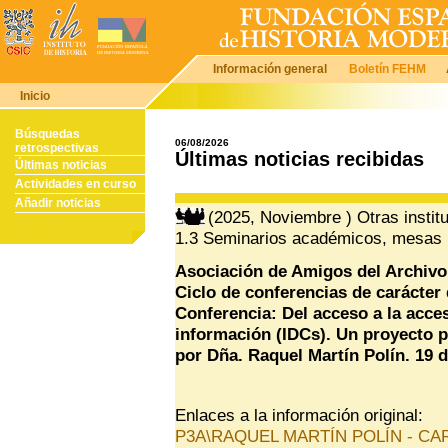
Información general
Boletín FEHM
Inicio
Búsquedas
06/08/2026
retrospectivas
Últimas noticias recibidas
Últimas noticias
Actividades en curso
Añadir noticias
(2025, Noviembre ) Otras instit
1.3 Seminarios académicos, mesas 
Asociación de Amigos del Archivo 
Ciclo de conferencias de carácter 
Conferencia: Del acceso a la acce
información (IDCs). Un proyecto pi
por Dña. Raquel Martín Polín. 19 
Enlaces a la información original:
P3A\RAQUEL MARTÍN POLÍN - CAR