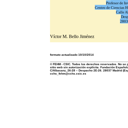
Profesor de I
Centro de Ciencias H
Calle A
Des
280
Víctor M. Bello Jiménez
formato actualizado 10/10/2014
© FEHM - CSIC. Todos los derechos reservados. No se pe
sitio web sin autorización explícita. Fundación Española
C/Albasanz, 26-28 – Despacho 2E-26. 28037 Madrid (Esp
cchs_fehm@cchs.csic.es