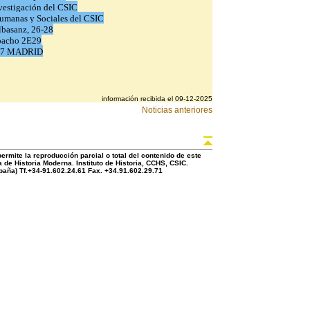
nvestigación del CSIC
umanas y Sociales del CSIC
lbasanz, 26-28
pacho 2E29
37 MADRID
información recibida el 09-12-2025
Noticias anteriores
rmite la reproducción parcial o total del contenido de este
 de Historia Moderna. Instituto de Historia, CCHS, CSIC.
aña) Tf.+34-91.602.24.61 Fax. +34.91.602.29.71