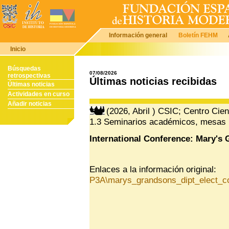
Información general
Boletín FEHM
Inicio
Búsquedas
07/08/2026
retrospectivas
Últimas noticias recibidas
Últimas noticias
Actividades en curso
Añadir noticias
(2026, Abril ) CSIC; Centro Ci
1.3 Seminarios académicos, mesas 
International Conference: Mary's
Enlaces a la información original:
P3A\marys_grandsons_dipt_elect_c