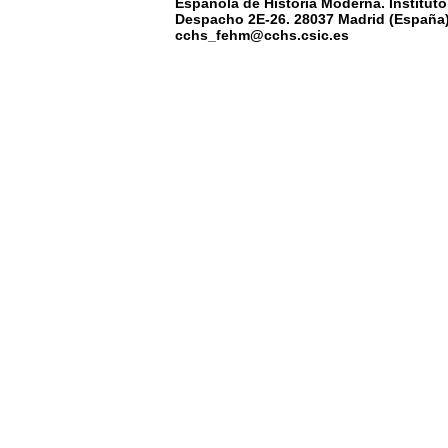
Española de Historia Moderna. Instituto
Despacho 2E-26. 28037 Madrid (España) 
cchs_fehm@cchs.csic.es