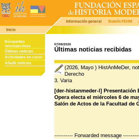
Información general
Boletín FEHM
Inicio
Búsquedas
07/08/2026
retrospectivas
Últimas noticias recibidas
Últimas noticias
Actividades en curso
Añadir noticias
(2026, Mayo ) HistAnMeDer, noti
Derecho
3. Varia
[der-histanmeder-l] Presentación
Opera electa el miércoles 6 de may
Salón de Actos de la Facultad de 
---------- Forwarded message --------