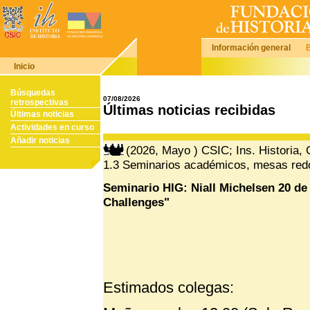
Información general
Inicio
Búsquedas
07/08/2026
retrospectivas
Últimas noticias recibidas
Últimas noticias
Actividades en curso
Añadir noticias
(2026, Mayo ) CSIC; Ins. Historia,
1.3 Seminarios académicos, mesas red
Seminario HIG: Niall Michelsen 20 d
Challenges"
Estimados colegas: