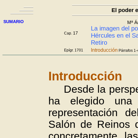
El poder 
SUMARIO
Mª Á
La imagen del pod
17
Cap.
Hércules en el S
Retiro
Introducción
Epígr. 1701
Párrafos 1-
Introducción
Desde la perspecti
ha elegido una
representación d
Salón de Reinos d
concretamente, las