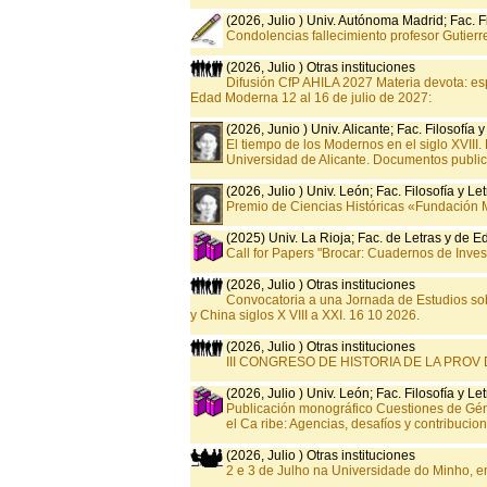
(2026, Julio ) Univ. Autónoma Madrid; Fac. Fi
Condolencias fallecimiento profesor Gutierr
(2026, Julio ) Otras instituciones
Difusión CfP AHILA 2027 Materia devota: esp
Edad Moderna 12 al 16 de julio de 2027:
(2026, Junio ) Univ. Alicante; Fac. Filosofía y
El tiempo de los Modernos en el siglo XVIII
Universidad de Alicante. Documentos publi
(2026, Julio ) Univ. León; Fac. Filosofía y Le
Premio de Ciencias Históricas «Fundación M
(2025) Univ. La Rioja; Fac. de Letras y de 
Call for Papers "Brocar: Cuadernos de Invest
(2026, Julio ) Otras instituciones
Convocatoria a una Jornada de Estudios s
y China siglos X VIII a XXI. 16 10 2026.
(2026, Julio ) Otras instituciones
III CONGRESO DE HISTORIA DE LA PROV
(2026, Julio ) Univ. León; Fac. Filosofía y Le
Publicación monográfico Cuestiones de Géner
el Ca ribe: Agencias, desafíos y contribuci
(2026, Julio ) Otras instituciones
2 e 3 de Julho na Universidade do Minho,