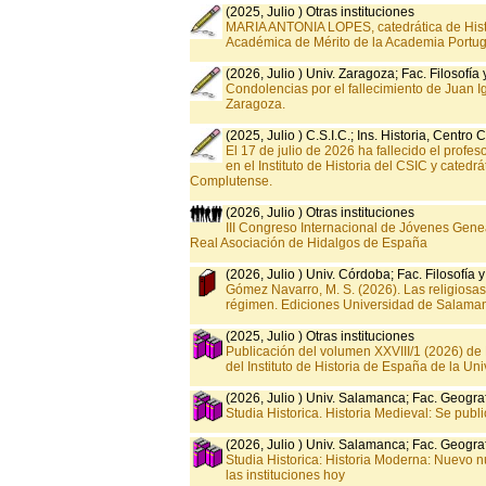
(2025, Julio ) Otras instituciones
MARIA ANTONIA LOPES, catedrática de Histo
Académica de Mérito de la Academia Portug
(2026, Julio ) Univ. Zaragoza; Fac. Filosofía 
Condolencias por el fallecimiento de Juan I
Zaragoza.
(2025, Julio ) C.S.I.C.; Ins. Historia, Centr
El 17 de julio de 2026 ha fallecido el profes
en el Instituto de Historia del CSIC y cated
Complutense.
(2026, Julio ) Otras instituciones
III Congreso Internacional de Jóvenes Genea
Real Asociación de Hidalgos de España
(2026, Julio ) Univ. Córdoba; Fac. Filosofía y
Gómez Navarro, M. S. (2026). Las religiosa
régimen. Ediciones Universidad de Salaman
(2025, Julio ) Otras instituciones
Publicación del volumen XXVIII/1 (2026) de 
del Instituto de Historia de España de la Un
(2026, Julio ) Univ. Salamanca; Fac. Geograf
Studia Historica. Historia Medieval: Se publ
(2026, Julio ) Univ. Salamanca; Fac. Geograf
Studia Historica: Historia Moderna: Nuevo n
las instituciones hoy