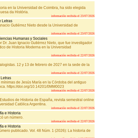
ria en la Universidad de Coimbra, ha sido elegida
uesa da História.
información recibida el 23/07/2026
y Letras
gnacio Gutiérrez Nieto desde la Universidad de
información recibida el 23/07/2026
o Ciencias Humanas y Sociales
or Dr. Juan Ignacio Gutiérrez Nieto, que fue investigador
rático de Historia Moderna en la Universidad
información recibida el 22/07/2026
logistas. 12 y 13 de febrero de 2027 en la sede de la
información recibida el 22/07/2026
 Letras
s mínimas de Jesús María en la Córdoba del antiguo
ca. https://doi.org/10.14201/0MM0023
información recibida el 22/07/2026
Estudios de Historia de España, revista semestral online
iversidad Católica Argentina.
información recibida el 22/07/2026
ía e Historia
icó un número.
información recibida el 22/07/2026
ía e Historia
úmero publicado. Vol. 48 Núm. 1 (2026): La historia de