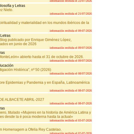
información recibida el 22/07/2026
losofía y Letras
ez Nieto.
información recibida el 21/07/2026
iritualidad y materialidad en los mundos ibéricos de la
información recibida el 09-07-2026
 Letras
. Blog publicado por Enrique Giménez López,
cados en junio de 2026
información recibida el 09/07/2026
tras
onteLeón» abierto hasta el 31 de octubre de 2026.
información recibida el 09/07/2026
Educación
igación Histórica", nº 50 (2026)
información recibida el 08/07/2026
obre Epidemias y Pandemia y en España, Latinoamérica
información recibida el 08-07-2026
 DE ALBACETE ABRIL-2027
información recibida el 08-07-2026
tras
o, titulado «Mujeres en la historia de América Latina y
ones desde la é poca moderna hasta la actual»
información recibida el 03-07-2026
 em Homenagem a Ofelia Rey Castelao.
información recibida el 02-07-2026