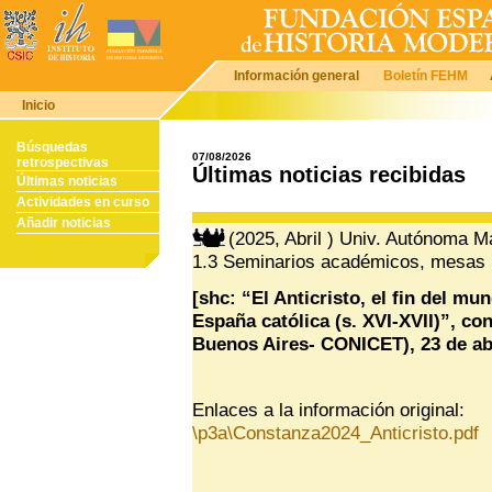
Información general
Boletín FEHM
Inicio
Búsquedas
07/08/2026
retrospectivas
Últimas noticias recibidas
Últimas noticias
Actividades en curso
Añadir noticias
(2025, Abril ) Univ. Autónoma Ma
1.3 Seminarios académicos, mesas 
[shc: “El Anticristo, el fin del mu
España católica (s. XVI-XVII)”, c
Buenos Aires- CONICET), 23 de abr
Enlaces a la información original:
\p3a\Constanza2024_Anticristo.pdf